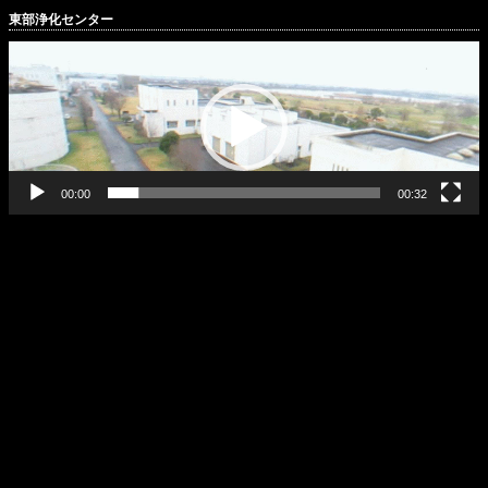
東部浄化センター
動
画
プ
レ
ー
ヤ
ー
00:00
00:32