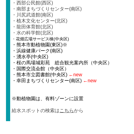
・西部公民館(西区)
・南部まちづくりセンター(南区)
・川尻武道館(南区)
・植木文化センター(北区)
・龍田体育館(北区)
・水の科学館(北区)
・
花畑広場サービス棟(中央区)
・熊本市動植物園(東区)※
・浜線健康パーク(南区)
・湧水亭(中央区)
・桜の馬場城彩苑 総合観光案内所（中央区）
・国際交流会館（中央区）
・熊本市立図書館(中央区)
←new
・幸田まちづくりセンター(南区)
←new
※動植物園は、有料ゾーンに設置
給水スポットの検索は
こちら
から