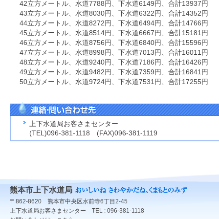
42立方メートル、水道7788円、下水道6149円、合計13937円
43立方メートル、水道8030円、下水道6322円、合計14352円
44立方メートル、水道8272円、下水道6494円、合計14766円
45立方メートル、水道8514円、下水道6667円、合計15181円
46立方メートル、水道8756円、下水道6840円、合計15596円
47立方メートル、水道8998円、下水道7013円、合計16011円
48立方メートル、水道9240円、下水道7186円、合計16426円
49立方メートル、水道9482円、下水道7359円、合計16841円
50立方メートル、水道9724円、下水道7531円、合計17255円
上下水道局お客さまセンター
(TEL)096-381-1118 (FAX)096-381-1119
熊本市上下水道局
〒862-8620 熊本市中央区水前寺6丁目2-45
上下水道局お客さまセンター TEL : 096-381-1118