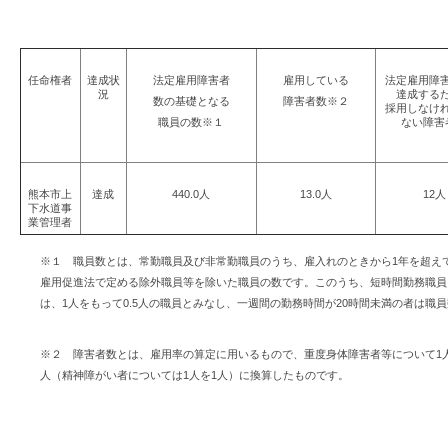
任命権者
達成状
法定雇用障害者
雇用している
法定雇用障
況
達成する
数の
基礎となる
障害者数※２
採用しなけ
職員の数
※１
ない
障害
熊本市上
達成
440.0人
13.0人
12人
下水道
事
業管理者
※１ 職員数とは、常勤職員及び非常勤職員のうち、雇入れのときから1年を超え
雇用促進法で定める除外職員等を除いた職員の数です。このうち、短時間勤務職員（
は、1人をもって0.5人の職員とみなし、一週間の勤務時間が20時間未満の者は職
※２ 障害者数とは、雇用率の算定に用いるもので、重度身体障害者等について1人
人（精神障がい者については1人を1人）に換算したものです。