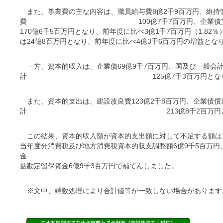
また、事業費の主な内容は、職員給与費8億2千9百万円、維持管
費 100億7千7百万円、企業債支払利息16
170億6千5百万円となり、前年度に比べ3億1千7百万円（1.8
は24億8百万円となり、前年度に比べ4億3千6百万円の増益とな
一方、資本的収入は、企業債69億9千7百万円、国及び一般会計
計 125億7千3百万円となりま
また、資本的支出は、建設改良費123億2千8百万円、企業債償還
計 213億8千2百万円となり
この結果、資本的収入額が資本的支出額に対して不足する額は、
当年度分消費税及び地方消費税資本的収支調整額6億9千5百万円
金 74億2千1百万
益勘定留保資金6億9千3百万円で補てんしました。
※文中、端数処理により合計値等が一致しない場合があります