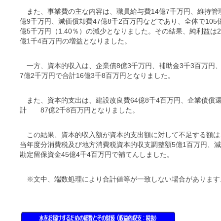
また、事業費の主な内容は、職員給与費14億7千万円、維持管理
億9千万円、減価償却費47億8千2百万円などであり、全体で
億5千万円（1.40％）の減少となりました。その結果、純利益は
億1千4百万円の増益となりました。
一方、資本的収入は、企業債8億3千万円、補助金3千3百
7億2千万円で合計16億3千8百万円となりました。
また、資本的支出は、建設改良費64億8千4百万円、企業債償還
計 87億2千8百万円となりました。
この結果、資本的収入額が資本的支出額に対して不足する額は、
当年度分消費税及び地方消費税資本的収支調整額5億1百万円、減
勘定留保資金45億4千4百万円で補てんしました。
※文中、端数処理により合計値等が一致しない場合があります