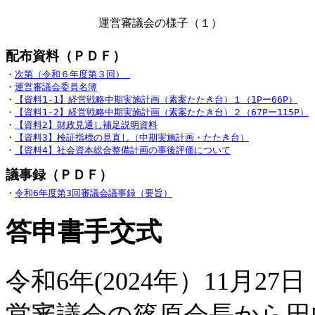
運営審議会の様子（１）
・
・
運営審議会委員名簿
・
【資料1‐1】経営戦略中期実施計画（素案たたき台）１（1Pー66P）
・
【資料1-2】経営戦略中期実施計画（素案たたき台）２（67Pー115P）
・
【資料2】財政見通し補足説明資料
・
・
【資料4】社会資本総合整備計画の事後評価について
議事録（ＰＤＦ）
・
令和6年度第3回審議会議事録（要旨）
答申書手交式
令和6年(2024年）11月
営審議会の篠原会長から田