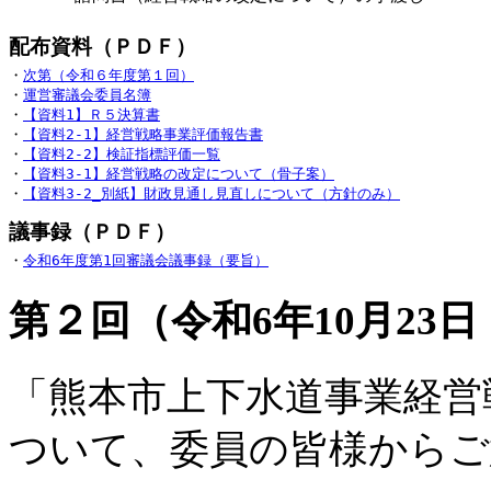
・
次第（令和６年度第１回）
・
運営審議会委員名簿
・
【資料1】Ｒ５決算書
・
【資料2-1】経営戦略事業評価報告書
・
【資料2-2】検証指標評価一覧
・
【資料3-1】経営戦略の改定について（骨子案）
・
【資料3-2_別紙】財政見通し見直しについて（方針のみ）
・
令和6年度第1回審議会議事録（要旨）
第２回（令和6年10月23
「熊本市上下水道事業経営
ついて、委員の皆様からご