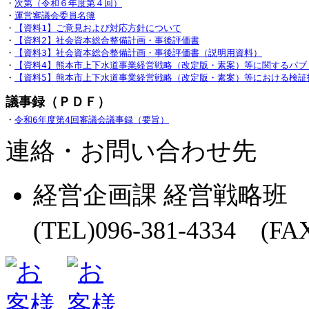
・
次第（令和６年度第４回）
・
運営審議会委員名簿
・
【資料1】ご意見および対応方針について
・
【資料2】社会資本総合整備計画・事後評価書
・
【資料3】社会資本総合整備計画・事後評価書（説明用資料）
・
【資料4】熊本市上下水道事業経営戦略（改定版・素案）等に関するパブ
・
【資料5】熊本市上下水道事業経営戦略（改定版・素案）等における検証
・
令和6年度第4回審議会議事録（要旨）
連絡・お問い合わせ先
経営企画課 経営戦略班
(TEL)096-381-4334 (FAX