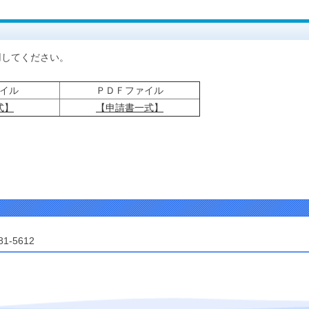
してください。
イル
ＰＤＦファイル
式】
【申請書一式】
81-5612