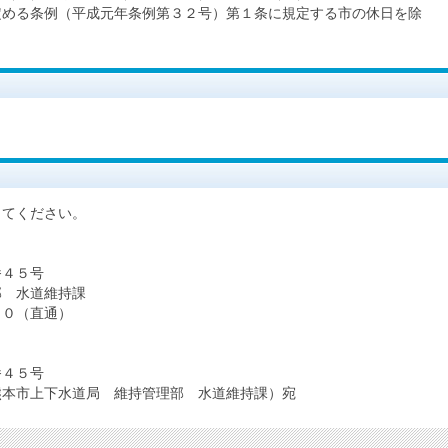
める条例（平成元年条例第３２号）第１条に規定する市の休日を除
てください。
４５号
 水道維持課
０（直通）
４５号
市上下水道局 維持管理部 水道維持課）宛