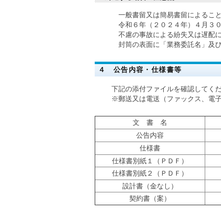
一般書留又は簡易書留によることと
令和６年（２０２４年）４月３０
不慮の事故による紛失又は遅配に
封筒の表面に「業務委託名」及び「
４ 公告内容・仕様書等
下記の添付ファイルを確認してくだ
※郵送又は電送（ファックス、電子
文 書 名
公告内容
仕様書
仕様書別紙１（ＰＤＦ）
仕様書別紙２（ＰＤＦ）
設計書（金なし）
契約書（案）