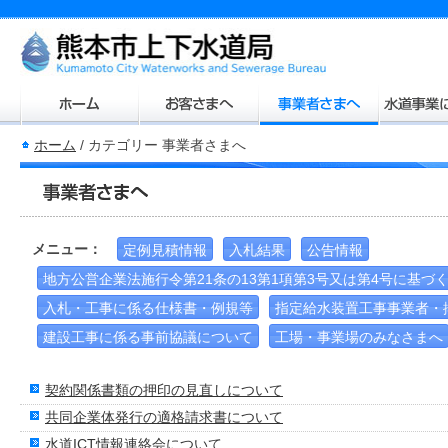
ホーム
/
カテゴリー 事業者さまへ
メニュー：
定例見積情報
入札結果
公告情報
地方公営企業法施行令第21条の13第1項第3号又は第4号に基づ
入札・工事に係る仕様書・例規等
指定給水装置工事事業者・
建設工事に係る事前協議について
工場・事業場のみなさまへ
契約関係書類の押印の見直しについて
共同企業体発行の適格請求書について
水道ICT情報連絡会について