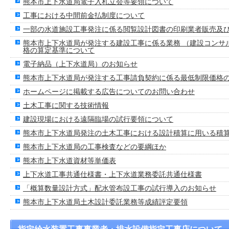
熊本市上下水道局電子入札立会等要領について
工事における中間前金払制度について
一部の水道施設工事発注に係る閲覧設計図書の印刷業者販売及
熊本市上下水道局が発注する建設工事に係る業務 （建設コンサ
格の算定基準について
電子納品（上下水道局）のお知らせ
熊本市上下水道局が発注する工事請負契約に係る最低制限価格
ホームページに掲載する広告についてのお問い合わせ
土木工事に関する技術情報
建設現場における遠隔臨場の試行要領について
熊本市上下水道局発注の土木工事における設計積算に用いる積
熊本市上下水道局の工事検査などの要綱ほか
熊本市上下水道資材等単価表
上下水道工事共通仕様書・上下水道業務委託共通仕様書
「概算数量設計方式」配水管布設工事の試行導入のお知らせ
熊本市上下水道局土木設計委託業務等成績評定要領