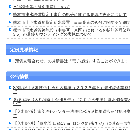
水道料金等の減免申請について
熊本市排水設備指定工事店の処分に関する要綱の改正について
熊本市上下水道局指定給水装置工事事業者の処分に関する要綱
熊本市下水道管路施設（中央区・東区）における包括的管理業務委
3.5）の最終サウンディングの実施について
定例見積情報
｢定例見積合わせ」の見積書は『電子提出』することができます
公告情報
8/6追記【入札関係】令和８年度（２０２６年度）漏水調査業
て
８/６追記【入札関係】令和８年度（２０２６年度）漏水調査業
いて
【入札関係】南部浄化センター洗煙排水汚泥収集運搬及び処分
て
【入札関係】｢量水器 口径13mmロング(舶来ネジ)｣ に係る一