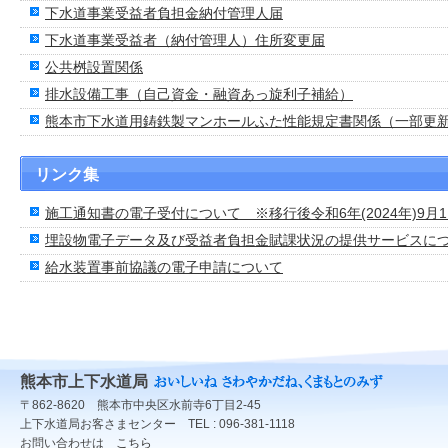
下水道事業受益者負担金納付管理人届
下水道事業受益者（納付管理人）住所変更届
公共桝設置関係
排水設備工事（自己資金・融資あっ旋利子補給）
熊本市下水道用鋳鉄製マンホールふた性能規定書関係（一部更
リンク集
施工通知書の電子受付について ※移行後令和6年(2024年)9月
埋設物電子データ及び受益者負担金賦課状況の提供サービスに
給水装置事前協議の電子申請について
熊本市上下水道局
〒862-8620 熊本市中央区水前寺6丁目2-45
上下水道局お客さまセンター TEL : 096-381-1118
お問い合わせは
こちら