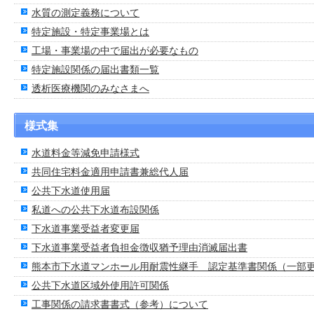
水質の測定義務について
特定施設・特定事業場とは
工場・事業場の中で届出が必要なもの
特定施設関係の届出書類一覧
透析医療機関のみなさまへ
様式集
水道料金等減免申請様式
共同住宅料金適用申請書兼総代人届
公共下水道使用届
私道への公共下水道布設関係
下水道事業受益者変更届
下水道事業受益者負担金徴収猶予理由消滅届出書
熊本市下水道マンホール用耐震性継手 認定基準書関係（一部
公共下水道区域外使用許可関係
工事関係の請求書書式（参考）について