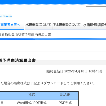
益者負担金徴収猶予理由消滅届出書
猶予理由消滅届出書
[最終更新日]2025年4月18日 10時43分
した場合の届出様式は下記よりダウンロードしてご利用ください。
様式
記入例
出書
Word形式
/
PDF形式
PDF形式