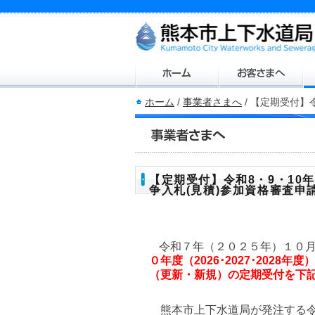
ホーム
/
事業者さまへ
/
【定期受付】令
【定期受付】令和8・9・10年度
争入札(見積)参加資格審査申
令和７年（２０２５年）１０
０年度（2026･2027･202
（更新・新規）の定期受付を下
熊本市上下水道局が発注する令和８