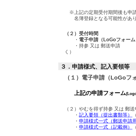
※上記の定期受付期間後も申請を受
名簿登録となる可能性があり
（２）受付時間
・
電子申請（LoGoフォー
・持参 又は 郵送申請 ：
く）
３．申請様式、記入要領等
（１）電子申請（LoGoフ
上記の
申請フォーム
(Lo
（２）やむを得ず持参 又は 郵
・
記入要領（提出書類等）
・
申請様式一式（郵送申請
・
申請様式一式（記載例）