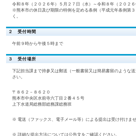
令和８年（２０２６年）５月２７日（水）～令和８年（２０２６
※熊本市の休日及び期限の特例を定める条例（平成元年条例第３
く。
２ 受付時間
午前９時から午後５時まで
３ 受付場所
下記担当課まで持参又は郵送（一般書留又は簡易書留のような送
さい。
〒８６２－８６２０
熊本市中央区水前寺六丁目２番４５号
上下水道局総務部総務課総務班
※ 電送（ファックス、電子メール等）による提出は受け付けま
※ 詳細な提出方法については公告文をご確認ください。