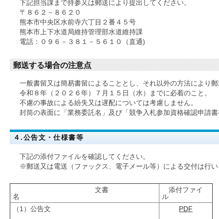
下記担当課まで持参又は郵送により提出してください。
〒８６２－８６２０
熊本市中央区水前寺六丁目２番４５号
熊本市上下水道局維持管理部水道維持課
電話：０９６－３８１－５６１０（直通)
郵送する場合の注意点
一般書留又は簡易書留によることとし、それ以外の方法により郵
令和８年（２０２６年）７月１５日（水）までに必着のこと。
不慮の事故による紛失又は遅配については考慮しません。
封筒の表面に「業務委託名」及び「競争入札参加資格確認申請書
４.公告文・仕様書等
下記の添付ファイルを確認してください。
※郵送又は電送（ファックス、電子メール等）による交付は行い
文書
添付ファイ
名
ル
（1）公告文
PDF