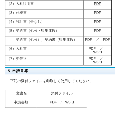
（2）入札説明書
PDF
（3）仕様書
PDF
（4）設計書（金なし）
PDF
（5）契約書（処分・収集運搬）
PDF
契約書（処分）／契約書（収集運搬）
PDF
／
PDF
（6）入札書
PDF
／
Word
（7）委任状
PDF
／
Word
５.申請書等
下記の添付ファイルを印刷して使用してください。
文書名
添付ファイル
申請書類
PDF
/
Word